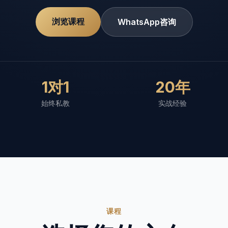
浏览课程
WhatsApp咨询
1对1
20年
始终私教
实战经验
课程