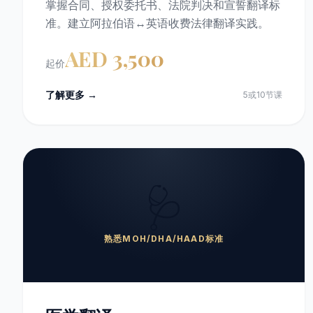
掌握合同、授权委托书、法院判决和宣誓翻译标
准。建立阿拉伯语↔英语收费法律翻译实践。
AED 3,500
起价
了解更多 →
5或10节课
🩺
熟悉MOH/DHA/HAAD标准