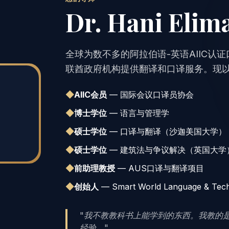
Dr. Hani Eli
全球为数不多的阿拉伯语-英语AIIC认
联酋政府机构提供翻译和口译服务。现
◆
AIIC会员
— 国际会议口译员协会
◆
博士学位
— 语言与管理学
◆
硕士学位
— 口译与翻译（沙迦美国大学）
◆
硕士学位
— 建筑法与争议解决（英国大学
◆
前助理教授
— AUS口译与翻译项目
◆
创始人
— Smart World Language & Tec
"我不教教科书上能学到的东西。我教的
经验。"