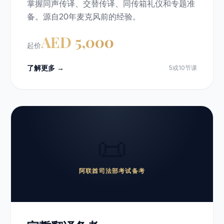
掌握同声传译、交替传译、同传箱礼仪和专题准
备。源自20年麦克风前的经验。
AED 5,000
起价
了解更多 →
5或10节课
📜
阿联酋司法部考试备考