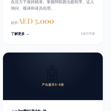
在压力下保持精准。掌握阿联酋法庭程序、证人
询问、视译和译员伦理。
AED 5,000
起价
了解更多 →
5或10节课
🤖
产出提升3-5倍