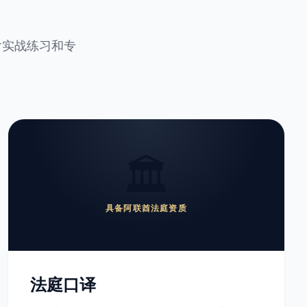
含实战练习和专
🏛️
具备阿联酋法庭资质
法庭口译