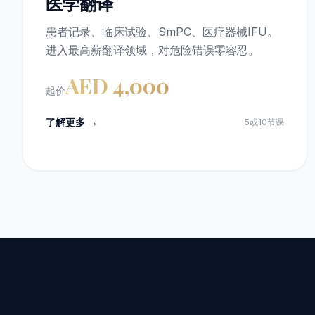
医学翻译
患者记录、临床试验、SmPC、医疗器械IFU。
进入最高薪翻译领域，对危险错误零容忍。
AED 4,000
起价
了解更多 →
5或10节课