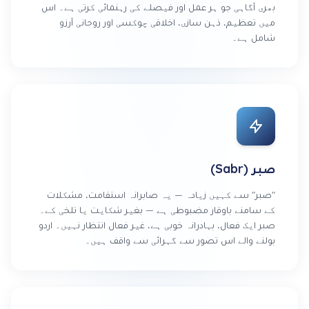
بھری آگاہی جو ہر عمل اور فیصلے کی رہنمائی کرتی ہے۔ اس
میں تعظیم، ذہن سازی، اخلاقی چوکسی اور روحانی آرزو
شامل ہے۔
صبر (Sabr)
"صبر" سے کہیں زیادہ — یہ صابرانہ استقامت، مشکلات
کے سامنے باوقار مضبوطی ہے — بغیر شکایت یا تلخی کے۔
صبر ایک فعال، بہادرانہ خوبی ہے، غیر فعال انتظار نہیں۔ اردو
بولنے والے اس تصور سے گہرائی سے واقف ہیں۔