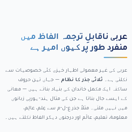
عربی ناقابلِ ترجمہ الفاظ میں
منفرد طور پر کیوں امیر ہے
عربی کی غیر معمولی اظہار خیزی کئی خصوصیات سے
نکلتی ہے۔
ثلاثی جذر کا نظام
— جہاں تین حروف
ساکنہ ایک مکمل خاندان کی بنیاد بناتے ہیں — معانی
کے ایسے جال بناتا ہے جن کی مثال ہند-یورپی زبانوں
میں نہیں ملتی۔ مثلاً جذر ع-ل-م سے عِلم، عالِم،
معلومة، تعليم، عالَم اور درجنوں دیگر الفاظ نکلتے ہیں۔