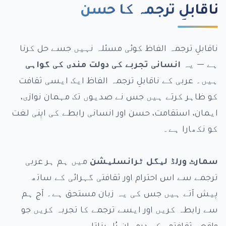
ناقابلِ ترجمہ کا حسن
ناقابلِ ترجمہ الفاظ کوئی مسئلہ نہیں جسے حل کرنا
ہے — یہ
انسانی تجربے کی دولت مندی کی گواہی
ہیں۔ عربی کے ناقابلِ ترجمہ الفاظ ایک ایسی ثقافت
کو ظاہر کرتے ہیں جس نے صدیوں تک مہمان نوازی،
ایمان، استقامت، حسن اور انسانی رابطے کی اپنی لغت
کو نکھارا ہے۔
سمارٹ ورلڈ لیگل ٹرانسلیشن
میں ہم ہر عربی
ترجمے سے اس احترام اور ثقافتی گہرائی کے ساتھ
پیش آتے ہیں جس کی یہ زبان مستحق ہے۔ آج ہم
سے رابطہ کریں اور ایسے ترجمے کا تجربہ کریں جو
واقعی ثقافتوں کے درمیان پُل بناتا ہے۔