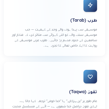
طرب (Tarab)
موسیقی سے پیدا ہونے والی وجد کی کیفیت — جب
موسیقی سننے والے کو اتنی گہرائی سے متاثر کرے کہ فنکار اور
سامعین کی حدود مدھم پڑ جائیں۔ طرب عربی موسیقی کی
روایت کا ایک خاص تعالی کا تجربہ ہے۔
تقویٰ (Taqwa)
عام طور پر "پرہیزگاری" یا "خدا خوفی" ترجمہ کیا جاتا ہے،
لیکن تقویٰ دراصل خدا شعوری ہے — الٰہی کی مسلسل محبت