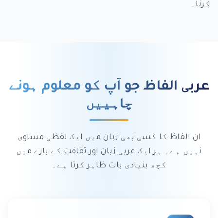
کرنا۔
عربی الفاظ جو آپ کو معلوم ہونے
چاہییں
ان الفاظ کا کسی بھی زبان میں ایک لفظی مساوی
نہیں ہے۔ ہر ایک عربی زبان اور ثقافت کے بارے میں
کچھ بنیادی بات ظاہر کرتا ہے۔