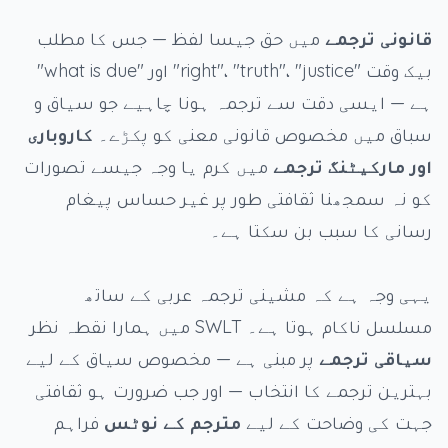
قانونی ترجمے
میں حق جیسا لفظ — جس کا مطلب
بیک وقت "right"، "truth"، "justice" اور "what is due"
ہے — ایسی دقت سے ترجمہ ہونا چاہیے جو سیاق و
سباق میں مخصوص قانونی معنی کو پکڑے۔
کاروباری
اور مارکیٹنگ ترجمے
میں کرم یا وجہ جیسے تصورات
کو نہ سمجھنا ثقافتی طور پر غیر حساس پیغام
رسانی کا سبب بن سکتا ہے۔
یہی وجہ ہے کہ مشینی ترجمہ عربی کے ساتھ
مسلسل ناکام ہوتا ہے۔ SWLT میں ہمارا نقطہ نظر
سیاقی ترجمے
پر مبنی ہے — مخصوص سیاق کے لیے
بہترین ترجمے کا انتخاب — اور جب ضرورت ہو ثقافتی
جہت کی وضاحت کے لیے
مترجم کے نوٹس
فراہم