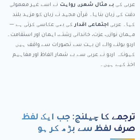
عربی کی
بے مثال شعری روایت
نے اسے غیر معمولی
دقت کی زبان بنایا۔ قرآن مجید نے زبان کو مزید بلند
کیا۔ عربی
اجتماعی اقدار
کی بھی عکاسی کرتی ہے —
مہمان نوازی، عزت، خاندانی رشتے، ایمان اور استقامت۔
اردو بولنے والے ان بہت سے تصورات سے واقف ہیں
کیونکہ اردو نے عربی سے بے شمار الفاظ اور مفاہیم
اخذ کیے ہیں۔
ترجمے کا چیلنج: جب ایک لفظ
صرف لفظ سے بڑھ کر ہو