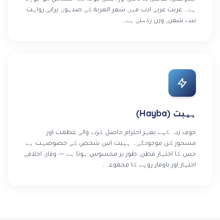
ہے۔ غربت عربی ادب میں شعر الغربة کی صدیوں پرانی روایت
سے شعری وزن رکھتی ہے۔
ہیبت (Hayba)
خوف زدہ کیے بغیر احترام حاصل کرنے والی عظمت اور
مسحور کن موجودگی۔ ہیبت اس شخص کی خصوصیت ہے
جس کا اختیار فطری طور پر محسوس ہوتا ہے — وقار، اخلاقی
اختیار اور باوقار رویے کا مجموعہ۔