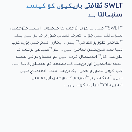
SWLT ثقافتی باریکیوں کو کیسے
سنبھالتا ہے
**SWLT** میں ہر عربی ترجمے کا منصوبہ ایسے مترجمین
سنبھالتے ہیں جو نہ صرف لسانی طور پر ماہر ہیں بلکہ
**ثقافتی طور پر مقامی** ہیں۔ ہماری ٹیم میں پورے عرب
دنیا سے مترجمین شامل ہیں۔ ہم **سیاقی ترجمے کا
طریقہ کار** استعمال کرتے ہیں جو دستاویز کی قسم،
ہدف سامعین اور ترجمے کے مقصد کو مدنظر رکھتا ہے۔
جب کوئی تصور واقعی ایک ترجمہ شدہ اصطلاح میں
نہیں آ سکتا، ہم **مترجم کے نوٹس اور ثقافتی
تشریحات** فراہم کرتے ہیں۔