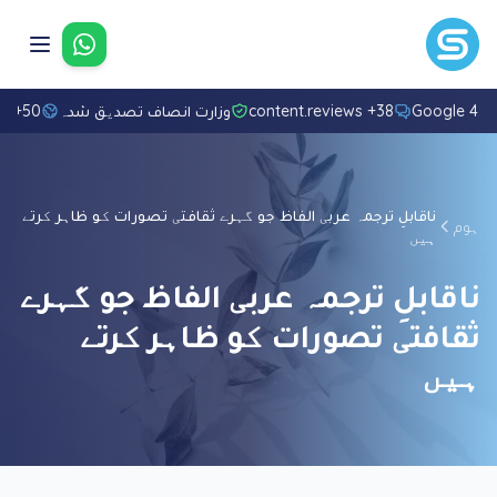
واٹس ایپ پ
4.8/5 Go
38+ content.reviews
وزارت انصاف تصدیق شدہ
50+ زبانیں
ناقابلِ ترجمہ عربی الفاظ جو گہرے ثقافتی تصورات کو ظاہر کرتے
ہوم
ہیں
ناقابلِ ترجمہ عربی الفاظ جو گہرے
ثقافتی تصورات کو ظاہر کرتے
ہیں