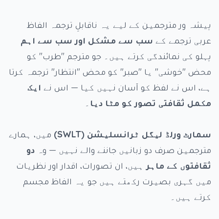
پیشہ ور مترجمین کے لیے یہ ناقابلِ ترجمہ الفاظ
عربی ترجمے کے
سب سے مشکل اور سب سے اہم
پہلو کی نمائندگی کرتے ہیں۔ جو مترجم "طرب" کو
محض "خوشی" یا "صبر" کو محض "انتظار" ترجمہ کرتا
ہے، اس نے لفظ کو آسان نہیں کیا — اس نے
ایک
مکمل ثقافتی تصور کو مٹا دیا
۔
سمارٹ ورلڈ لیگل ٹرانسلیشن (SWLT)
میں، ہمارے
مترجمین صرف دو زبانیں جاننے والے نہیں — وہ
دو
ثقافتوں کے ماہر
ہیں، ان تصورات، اقدار اور نظریات
میں گہری بصیرت رکھتے ہیں جو یہ الفاظ مجسم
کرتے ہیں۔