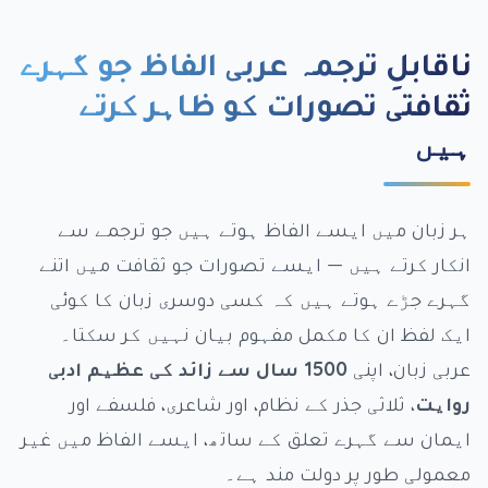
ناقابلِ ترجمہ عربی الفاظ جو گہرے
ثقافتی تصورات کو ظاہر کرتے
ہیں
ہر زبان میں ایسے الفاظ ہوتے ہیں جو ترجمے سے
انکار کرتے ہیں — ایسے تصورات جو ثقافت میں اتنے
گہرے جڑے ہوتے ہیں کہ کسی دوسری زبان کا کوئی
ایک لفظ ان کا مکمل مفہوم بیان نہیں کر سکتا۔
عربی زبان، اپنی
1500 سال سے زائد کی عظیم ادبی
روایت
، ثلاثی جذر کے نظام، اور شاعری، فلسفے اور
ایمان سے گہرے تعلق کے ساتھ، ایسے الفاظ میں غیر
معمولی طور پر دولت مند ہے۔