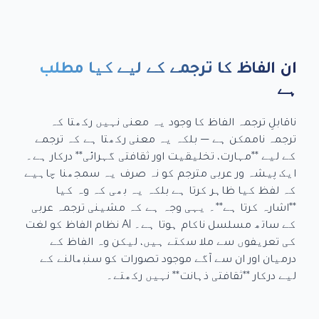
ان الفاظ کا ترجمے کے لیے کیا مطلب
ہے
ناقابلِ ترجمہ الفاظ کا وجود یہ معنی نہیں رکھتا کہ
ترجمہ ناممکن ہے — بلکہ یہ معنی رکھتا ہے کہ ترجمے
کے لیے **مہارت، تخلیقیت اور ثقافتی گہرائی** درکار ہے۔
ایک پیشہ ور عربی مترجم کو نہ صرف یہ سمجھنا چاہیے
کہ لفظ کیا ظاہر کرتا ہے بلکہ یہ بھی کہ وہ کیا
**اشارہ کرتا ہے**۔ یہی وجہ ہے کہ مشینی ترجمہ عربی
کے ساتھ مسلسل ناکام ہوتا ہے۔ AI نظام الفاظ کو لغت
کی تعریفوں سے ملا سکتے ہیں، لیکن وہ الفاظ کے
درمیان اور ان سے آگے موجود تصورات کو سنبھالنے کے
لیے درکار **ثقافتی ذہانت** نہیں رکھتے۔