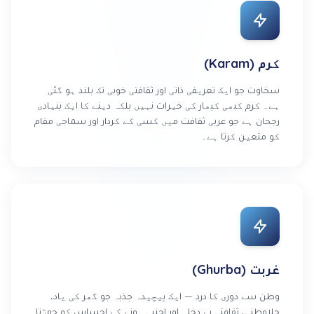
کرم (Karam)
سخاوت جو ایک تعریفی ذاتی اور ثقافتی خوبی تک بلند ہو گئی
ہے۔ کرم کبھی کبھار کی خیرات نہیں بلکہ دینے کا ایک بنیادی
رجحان ہے جو عربی ثقافت میں کسی کے کردار اور سماجی مقام
کو متعین کرتا ہے۔
غربت (Ghurba)
وطن سے دوری کا درد — ایک پیچیدہ جذبہ جو گھر کی یاد،
جلاوطنی، ثقافتی بے دخلی اور اجنبی ہونے کے احساس کو جوڑتا