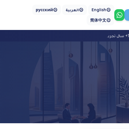
English
العربية
русский
واٹس ایپ پر ہم سے رابطہ کریں
简体中文
جربہ