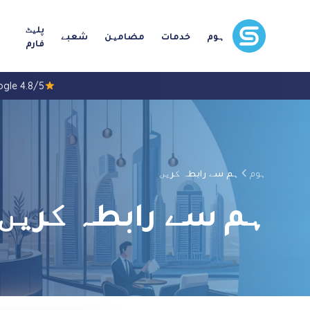
پلیٹ
ہوم
خدمات
مضامین
شعبے
فارم
4.8/5 Google
ہوم
ہم سے رابطہ کریں
ہم سے رابطہ کریں