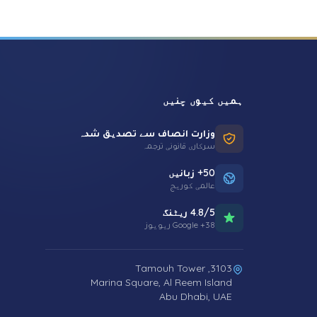
ہمیں کیوں چنیں
وزارت انصاف سے تصدیق شدہ
سرکاری قانونی ترجمہ
50+ زبانیں
عالمی کوریج
4.8/5 ریٹنگ
38+ Google ریویوز
3103, Tamouh Tower
Marina Square, Al Reem Island
Abu Dhabi, UAE