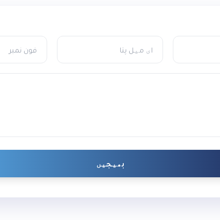
بھیجیں