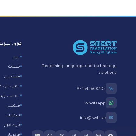
Foote
فوری نیوی
ہوم
Redefining language and technology
خدمات
solutions.
مضامین
ہمارے بارے 
971543608305
ہم سے رابط
WhatsApp
قیمتیں
سوالات
info@swlt.ae
پلیٹ فارم
نوکریاں