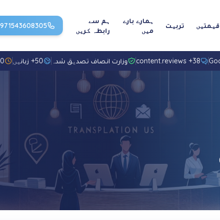
ہمارے بارے
ہم سے
قیمتیں
تربیت
971543608305
میں
رابطہ کریں
38+ content.reviews
وزارت انصاف تصدیق شدہ
50+ زبانیں
10+ سال ت