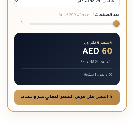
عدد الصفحات
(1 صفحة = 200 كلمة)
1
السعر التقريبي
AED
60
التسليم: 24-48 ساعة
60 درهم × 1 صفحة
📱 احصل على عرض السعر النهائي عبر واتساب