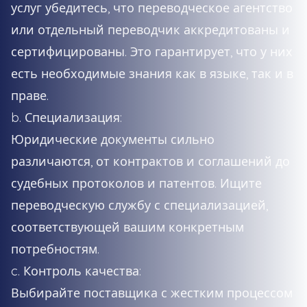
услуг убедитесь, что переводческое агентство
или отдельный переводчик аккредитованы и
сертифицированы. Это гарантирует, что у них
есть необходимые знания как в языке, так и в
праве.
b. Специализация:
Юридические документы сильно
различаются, от контрактов и соглашений до
судебных протоколов и патентов. Ищите
переводческую службу с специализацией,
соответствующей вашим конкретным
потребностям.
c. Контроль качества:
Выбирайте поставщика с жестким процессом