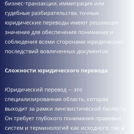
бизнес-транзакции, иммиграция или
судебные разбирательства, точные
юридические переводы имеют решающее
значение для обеспечения понимания и
соблюдения всеми сторонами юридических
последствий вовлеченных документов.
Сложности юридического перевода:
Юридический перевод — это
специализированная область, которая
выходит за рамки лингвистической беглости.
Он требует глубокого понимания правовых
систем и терминологий как исходного, так и