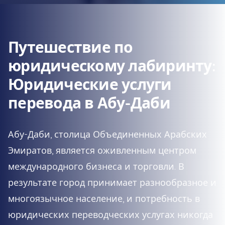
Путешествие по
юридическому лабиринту:
Юридические услуги
перевода в Абу-Даби
Абу-Даби, столица Объединенных Арабских
Эмиратов, является оживленным центром
международного бизнеса и торговли. В
результате город принимает разнообразное и
многоязычное население, и потребность в
юридических переводческих услугах никогда