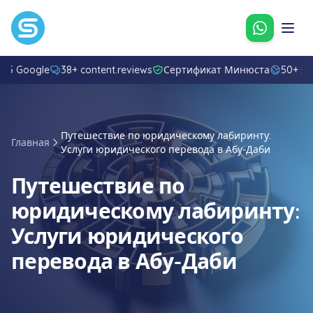
Свяжитес
8/5 Google
38+ content.reviews
Сертификат Минюста
50+ я
Путешествие по юридическому лабиринту:
Главная
Услуги юридического перевода в Абу-Даби
Путешествие по
юридическому лабиринту:
Услуги юридического
перевода в Абу-Даби