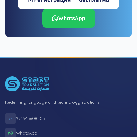
WhatsApp
Footer
Redefining language and technology solutions.
971543608305
WhatsApp