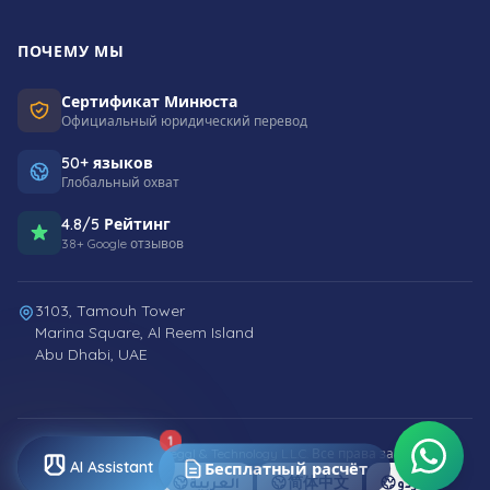
ПОЧЕМУ МЫ
Сертификат Минюста
Официальный юридический перевод
50+ языков
Глобальный охват
4.8/5 Рейтинг
38+ Google отзывов
3103, Tamouh Tower
Marina Square, Al Reem Island
Abu Dhabi, UAE
1
© 2026 Smart World Legal & Technology L.L.C. Все права защищены.
AI Assistant
Бесплатный расчёт
English
العربية
简体中文
اردو