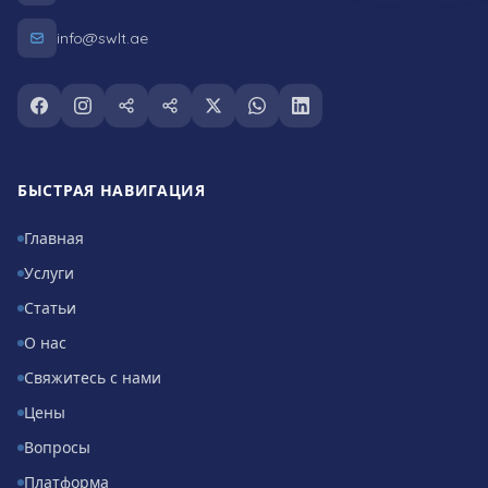
info@swlt.ae
Follow us on facebook
Follow us on instagram
Follow us on snapchat
Follow us on tiktok
Follow us on twitter
Follow us on whatsapp
Follow us on linkedin
БЫСТРАЯ НАВИГАЦИЯ
Главная
Услуги
Статьи
О нас
Свяжитесь с нами
Цены
Вопросы
Платформа