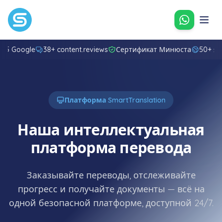
Свяжитес
8/5 Google
38+ content.reviews
Сертификат Минюста
50+ я
Платформа SmartTranslation
Наша интеллектуальная
платформа перевода
Заказывайте переводы, отслеживайте
прогресс и получайте документы — всё на
одной безопасной платформе, доступной 24/7.