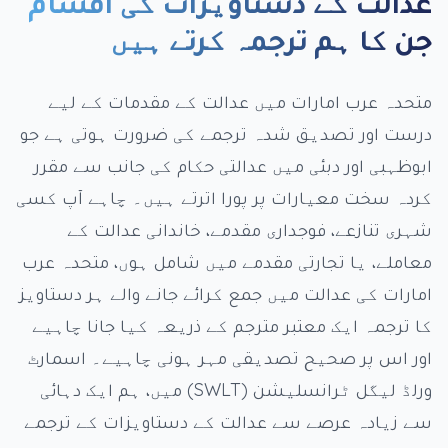
عدالت کے دستاویزات کی اقسام
جن کا ہم ترجمہ کرتے ہیں
متحدہ عرب امارات میں عدالت کے مقدمات کے لیے
درست اور تصدیق شدہ ترجمے کی ضرورت ہوتی ہے جو
ابوظہبی اور دبئی میں عدالتی حکام کی جانب سے مقرر
کردہ سخت معیارات پر پورا اترتے ہیں۔ چاہے آپ کسی
شہری تنازعے، فوجداری مقدمے، خاندانی عدالت کے
معاملے، یا تجارتی مقدمے میں شامل ہوں، متحدہ عرب
امارات کی عدالت میں جمع کرائے جانے والے ہر دستاویز
کا ترجمہ ایک معتبر مترجم کے ذریعہ کیا جانا چاہیے
اور اس پر صحیح تصدیقی مہر ہونی چاہیے۔ اسمارٹ
ورلڈ لیگل ٹرانسلیشن (SWLT) میں، ہم ایک دہائی
سے زیادہ عرصے سے عدالت کے دستاویزات کے ترجمے