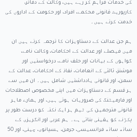
کی خدمات فراہم کر رہے ہیں، وکالت کے دفاتر،
کارپوریٹ قانونی محکمے، افراد، اور حکومت کے اداروں کی
خدمت کرتے ہیں۔
ہم جن عدالت کے دستاویزات کا ترجمہ کرتے ہیں ان
میں فیصلے اور عدالت کے احکامات، وکالت نامے،
گواہوں کے بیانات اور حلف نامے، درخواستیں اور
موشنز، ثالثی کے انعامات، نفاذ کے احکامات، عدالت کے
سمن، اور قانونی یادداشتیں شامل ہیں۔ ان میں سے
ہر قسم کے دستاویزات میں اپنی مخصوص اصطلاحات
اور فارمیٹنگ کی ضروریات ہوتی ہیں، اور ہمارے ماہر
قانونی مترجمین کی ٹیم ہر ایک نکتہ کو درست طور پر
پکڑنے کو یقینی بناتی ہے۔ ہم عربی اور انگریزی کے
ساتھ ساتھ فرانسیسی، جرمن، ہسپانوی، چینی، اور 50