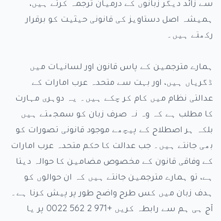
سے زائد دیگر زبانوں کے درمیان ترجمہ کرتے ہیں،
ہمیشہ اصل دستاویز کی قانونی حیثیت کو برقرار
رکھتے ہیں۔
ہمارے مترجمین کے پاس قانون اور لسانیات میں
ڈگریاں ہیں، اور بہت سے متحدہ عرب امارات کے
عدالتی نظام میں کام کر چکے ہیں۔ یہ دوہری مہارت
کا مطلب ہے کہ وہ نہ صرف زبان کو سمجھتے ہیں
بلکہ ہر اصطلاح کے پیچھے موجود قانونی تصورات کو
بھی جانتے ہیں۔ جب عدالت کا حکم متحدہ عرب امارات
کے وفاقی قانون کے مخصوص مضامین کا حوالہ دیتا
ہے، تو ہمارے مترجمین جانتے ہیں کہ ان حوالوں کو
ہدف زبان میں کس طرح واضح طور پر پیش کرنا ہے۔
آج ہی ہم سے رابطہ کریں +971 2 562 0022 پر یا