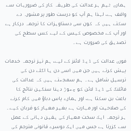
ہماری ٹیم ہر عدالت کی طریقہ کار کی ضروریات سے
واقف ہے، لہذا ہم آپ کو درست طور پر مشورہ دے
سکتے ہیں کہ کون سی دستاویزات کا ترجمہ درکار ہے
اور آپ کے مخصوص کیس کے لیے کس سطح کی
تصدیق کی ضرورت ہے۔
فوری عدالت کی ڈیڈ لائنز کے لیے، ہم تیز ترجمہ خدمات
پیش کرتے ہیں جن میں اسی دن یا اگلے دن کی
ترسیل شامل ہے۔ ہم سمجھتے ہیں کہ عدالت کی
فائلنگ کی ڈیڈ لائن کو چھوڑ دینا سنگین نتائج کا
باعث بن سکتا ہے، اور ہمارے پاس دباؤ میں کام کرنے
کی صلاحیت اور مہارت ہے بغیر معیار کو قربان کیے۔
ہر ترجمہ ایک سخت معیار کی یقین دہانی کے عمل
سے گزرتا ہے جس میں ایک دوسرے قانونی مترجم کی