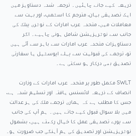
ذریعہ کیے جانے چاہئیں۔ ترجمہ شدہ دستاویز میں
ایک تصدیقی بیان، مترجم کا اسٹمپ، اور بہت سے
معاملات میں، متحدہ عرب امارات کے نوٹری پبلک کی
جانب سے نوٹریزیشن شامل ہونی چاہیے۔ اگر
دستاویزات متحدہ عرب امارات سے باہر سے آئی ہیں
تو، ترجمے کی قبولیت سے پہلے اپوسٹیل یا سفارتی
تصدیق بھی درکار ہو سکتی ہے۔
SWLT مکمل طور پر متحدہ عرب امارات کے وزارت
انصاف کے ذریعہ لائسنس یافتہ اور تسلیم شدہ ہے،
جس کا مطلب ہے کہ ہماری ترجمے ملک کی ہر عدالت
میں بلا سوال قبول کیے جاتے ہیں۔ ہم آپ کی جانب
سے پورے تصدیقی عمل کا خیال رکھتے ہیں، بشمول
نوٹریزیشن اور تصدیق کی ہم آہنگی جب ضرورت ہو۔