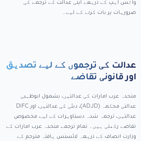
واٹس ایپ کے ذریعے اپنی عدالت کے ترجمے کی
ضروریات پر بات کرنے کے لیے۔
عدالت کی ترجموں کے لیے تصدیق
اور قانونی تقاضے
متحدہ عرب امارات کی عدالتیں، بشمول ابوظہبی
عدالتی محکمہ (ADJD)، دبئی کی عدالتیں، اور DIFC
عدالتیں، ترجمہ شدہ دستاویزات کے لیے مخصوص
تقاضے رکھتی ہیں۔ تمام ترجمے متحدہ عرب امارات کے
وزارت انصاف کے ذریعہ لائسنس یافتہ مترجم کے