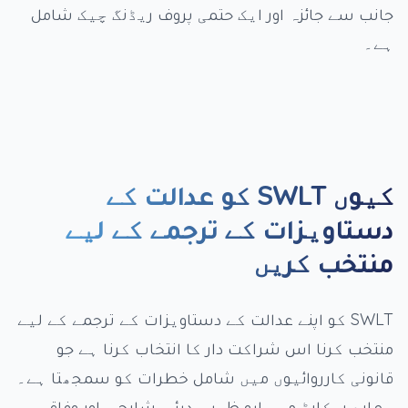
جانب سے جائزہ اور ایک حتمی پروف ریڈنگ چیک شامل
ہے۔
کیوں SWLT کو عدالت کے
دستاویزات کے ترجمے کے لیے
منتخب کریں
SWLT کو اپنے عدالت کے دستاویزات کے ترجمے کے لیے
منتخب کرنا اس شراکت دار کا انتخاب کرنا ہے جو
قانونی کارروائیوں میں شامل خطرات کو سمجھتا ہے۔
ہمارے ریکارڈ میں ابو ظہبی، دبئی، شارجہ، اور وفاقی