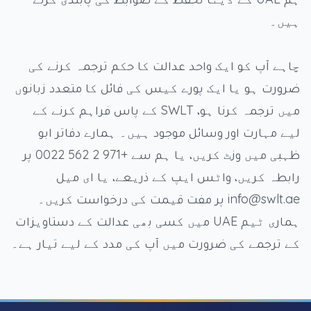
ہیں۔
چاہے آپ کو ایک واحد عدالت کا حکم ترجمہ کرنے کی
ضرورت ہو یا ایک پورے کیس کی فائل کا متعدد زبانوں
میں ترجمہ کرنا ہو، SWLT کے پاس فراہم کرنے کے
لیے مہارت اور وسائل موجود ہیں۔ ہمارے دفاتر ابو
ظہبی میں وزٹ کریں، یا ہم سے +971 2 562 0022 پر
رابطہ کریں، واٹس ایپ کے ذریعے، یا ای میل
info@swlt.ae پر مفت قیمت کی درخواست کریں۔
ہماری ٹیم UAE میں کسی بھی عدالت کے دستاویزات
کے ترجمے کی ضرورت میں آپ کی مدد کے لیے تیار ہے۔
Foote