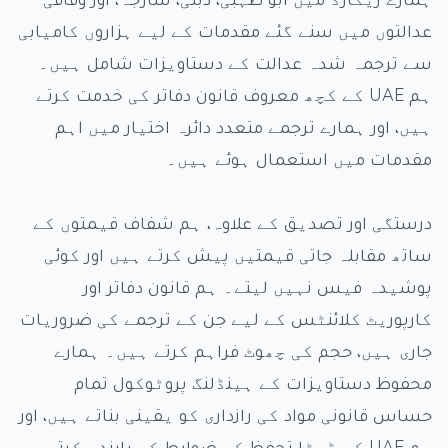
عدالتوں میں سنے گئے مقدمات کے لیے ہزاروں کامیابی
سے ترجمہ شدہ عدالت کے دستاویزات شامل ہیں۔
ہم UAE کے کچھ معروف قانون دفاتر کی خدمت کرتے
ہیں، اور ہمارے ترجمے متعدد دائرہ اختیار میں اہم
مقدمات میں استعمال ہوئے ہیں۔
درستگی اور تصدیق کے علاوہ، ہم شفاف قیمتوں کے
ساتھ مقابلہ جاتی قیمتیں پیش کرتے ہیں اور کوئی
پوشیدہ فیس نہیں لیتے۔ ہم قانون دفاتر اور
کارپوریٹ کلائنٹس کے لیے جن کے ترجمے کی ضروریات
جاری ہیں، حجم کی چھوٹ فراہم کرتے ہیں۔ ہمارے
محفوظ دستاویزات کے ہینڈلنگ پروٹوکول تمام
حساس قانونی مواد کی رازداری کو یقینی بناتے ہیں، اور
ہم UAE کے ڈیٹا تحفظ کے ضوابط کی پابندی کرتے