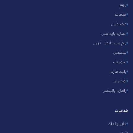
ہوم
خدمات
مضامین
ہمارے بارے میں
ہم سے رابطہ کریں
قیمتیں
سوالات
پلیٹ فارم
نوکریاں
رازداری پالیسی
خدمات
کاپی رائٹنگ
آلات