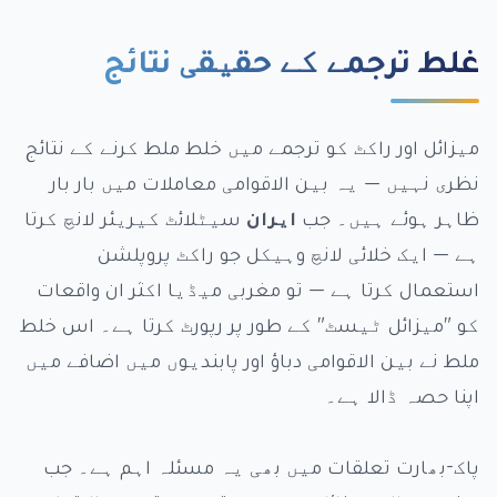
غلط ترجمے کے حقیقی نتائج
میزائل اور راکٹ کو ترجمے میں خلط ملط کرنے کے نتائج
نظری نہیں — یہ بین الاقوامی معاملات میں بار بار
ظاہر ہوئے ہیں۔ جب
ایران
سیٹلائٹ کیریئر لانچ کرتا
ہے — ایک خلائی لانچ وہیکل جو راکٹ پروپلشن
استعمال کرتا ہے — تو مغربی میڈیا اکثر ان واقعات
کو "میزائل ٹیسٹ" کے طور پر رپورٹ کرتا ہے۔ اس خلط
ملط نے بین الاقوامی دباؤ اور پابندیوں میں اضافے میں
اپنا حصہ ڈالا ہے۔
پاک-بھارت تعلقات میں بھی یہ مسئلہ اہم ہے۔ جب