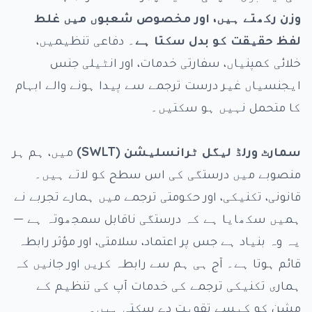
وزن رکھتے ہیں، اور مخصوص شعبوں میں غلط
لفظ حقیقت کو بدل سکتا ہے
۔ دفاعی تنظیمیں،
خلائی کمپنیاں، سفارتی خدمات، اور انٹیلی جنس
ایجنسیاں غیر درست ترجمے سے پیدا ہونے والے ابہام
کا متحمل نہیں ہو سکتیں۔
سمارٹ ورلڈ لیگل ٹرانسلیشن (SWLT)
میں، ہم ہر
منصوبے میں درستگی کی اس سطح کو لاتے ہیں۔
قانونی، تکنیکی، اور حکومتی ترجمے میں ہمارے تجربے نے
ہمیں سکھایا ہے کہ درستگی ناقابل سمجھوتہ ہے —
یہ وہ بنیاد ہے جس پر اعتماد، سلامتی، اور مؤثر رابطہ
قائم ہوتا ہے۔ آج ہی ہم سے رابطہ کریں اور جانیں کہ
ہماری تکنیکی ترجمے کی خدمات آپ کی تنظیم کے
مشن کو کیسے تقویت دے سکتی ہیں۔