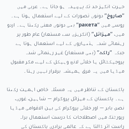
حیرت انگیز حد تک پیچیدہ ہو جاتا ہے۔ عربی میں
"صاروخ"
دونوں تصورات کے لیے استعمال ہوتا ہے۔
روسی میں
"ракета"
بھی دونوں معنی رکھتا ہے۔ اردو
میں،
"میزائل"
(انگریزی سے مستعار) عام طور پر
رہنمائی شدہ ہتھیاروں کے لیے استعمال ہوتا ہے
جبکہ
"راکٹ"
(بھی مستعار) غیر رہنمائی شدہ
پروجیکٹائل یا خلائی لانچ وہیکل کے لیے، مگر مقبول
میڈیا میں یہ فرق ہمیشہ برقرار نہیں رہتا۔
پاکستان کے تناظر میں یہ مسئلہ خاص اہمیت رکھتا
ہے۔ پاکستان کے میزائل پروگرام — شاہین، غوری،
نصر، بابر — اور خلائی پروگرام کی بین الاقوامی میڈیا
رپورٹنگ میں اصطلاحات کا درست استعمال براہ
راست اثر ڈالتا ہے کہ عالمی برادری پاکستان کی