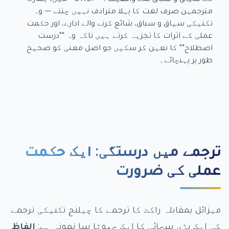
مترجمین صرف لغت کا پہلا مترادف نہیں چنتے — وہ
تکنیکی سیاق و سباق، شائع کرنے والے ادارے، اور حکمت
عملی کے اثرات کا تجزیہ کرتے ہیں تاکہ وہ **درست
اصطلاح** کا تعین کر سکیں جو اصل معنی کو صحیح
طور پر پہنچائے۔
ترجمے میں درستگی: ایک حکمت
عملی کی ضرورت
میزائل بمقابلہ راکٹ کا ترجمے کا چیلنج تکنیکی ترجمے
کی ایک بڑی سچائی کا ایک چھوٹا سا نمونہ ہے:
الفاظ