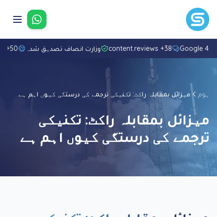
واٹس ایپ پ
4.8/5 Go
38+ content.reviews
وزارت انصاف تصدیق شدہ
50+ زبانیں
ہوم
میزائل بمقابلہ راکٹ: تکنیکی ترجمے کی درستگی کیوں اہم ہے
میزائل بمقابلہ راکٹ: تکنیکی
ترجمے کی درستگی کیوں اہم ہے