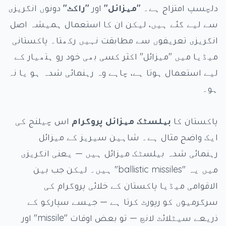
دلچسپ امتزاج ہے۔
"میزائل"
اور
"راکٹ"
دونوں انگریزی
سے لیے گئے ہیں، لیکن ان کا استعمال ہمیشہ اصل
انگریزی تعریفوں سے مطابقت نہیں رکھتا۔ پاکستانی
میڈیا میں "میزائل" اکثر کسی بھی خود رو ہتھیار کے
لیے استعمال ہوتا ہے، چاہے وہ رہنمائی شدہ ہو یا نہ
ہو۔
پاکستان کا
بیلسٹک میزائل پروگرام
اس چیلنج کی
ایک واضح مثال ہے۔ شاہین سیریز کے میزائل
رہنمائی شدہ بیلسٹک میزائل ہیں — یعنی انگریزی
میں یہ "ballistic missiles" ہیں۔ لیکن جب بین
الاقوامی میڈیا پاکستان کے خلائی پروگرام کی
سرگرمیوں کو رپورٹ کرتا ہے — جیسے سپارکو کے
ذریعے سیٹلائٹ لانچ — تو بعض اوقات "missile" اور