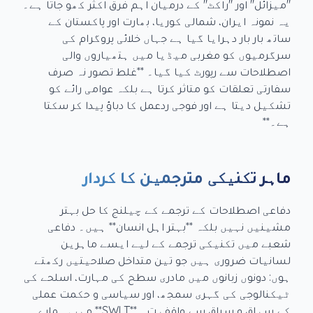
"میزائل" اور "راکٹ" کے درمیان اہم فرق اکثر کھو جاتا ہے۔
یہ نمونہ ایران، شمالی کوریا، بھارت اور پاکستان کے
ساتھ بار بار دہرایا گیا ہے جہاں خلائی پروگرام کی
سرگرمیوں کو مغربی میڈیا میں ہتھیاروں والی
اصطلاحات سے رپورٹ کیا گیا۔ **غلط تصور نہ صرف
سفارتی تعلقات کو متاثر کرتا ہے بلکہ عوامی رائے کو
تشکیل دیتا ہے اور فوجی ردعمل کا دباؤ پیدا کر سکتا
ہے۔**
ماہر تکنیکی مترجمین کا کردار
دفاعی اصطلاحات کے ترجمے کے چیلنج کا حل بہتر
مشینیں نہیں بلکہ **بہتر اہل انسان** ہیں۔ دفاعی
شعبے میں تکنیکی ترجمے کے لیے ایسے ماہرین
لسانیات ضروری ہیں جو تین متداخل صلاحیتیں رکھتے
ہوں: دونوں زبانوں میں مادری سطح کی مہارت، اسلحے کی
ٹیکنالوجی کی گہری سمجھ، اور سیاسی و حکمت عملی
کے سیاق و سباق سے واقفیت۔ **SWLT** میں، ہمارے