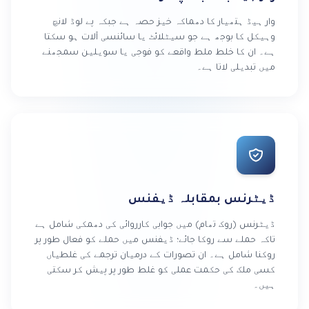
وار ہیڈ ہتھیار کا دھماکہ خیز حصہ ہے جبکہ پے لوڈ لانچ
وہیکل کا بوجھ ہے جو سیٹلائٹ یا سائنسی آلات ہو سکتا
ہے۔ ان کا خلط ملط واقعے کو فوجی یا سویلین سمجھنے
میں تبدیلی لاتا ہے۔
ڈیٹرنس بمقابلہ ڈیفنس
ڈیٹرنس (روک تھام) میں جوابی کارروائی کی دھمکی شامل ہے
تاکہ حملے سے روکا جائے؛ ڈیفنس میں حملے کو فعال طور پر
روکنا شامل ہے۔ ان تصورات کے درمیان ترجمے کی غلطیاں
کسی ملک کی حکمت عملی کو غلط طور پر پیش کر سکتی
ہیں۔