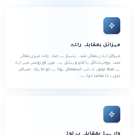
میزائل بمقابلہ راکٹ
میزائل ایک رہنمائی شدہ ہتھیار ہے جبکہ راکٹ غیر رہنمائی
شدہ پروجیکٹائل یا لانچ وہیکل ہے۔ عربی اور روسی میں ایک
ہی لفظ دونوں کے لیے استعمال ہوتا ہے جو ماہرانہ سیاقی
تجزیے کا تقاضا کرتا ہے۔
وار ہیڈ بمقابلہ پے لوڈ