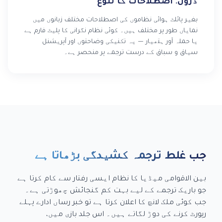
ڈرون: اصطلاحات کا تنوع
بغیر پائلٹ ہوائی نظاموں کی اصطلاحات مختلف زبانوں میں
نمایاں طور پر مختلف ہیں۔ کوئی نظام نگرانی کا پلیٹ فارم ہے
یا حملہ آور ہتھیار — یہ تکنیکی وضاحتوں اور آپریشنل
سیاق و سباق کے درست ترجمے پر منحصر ہے۔
جب غلط ترجمہ کشیدگی بڑھاتا ہے
بین الاقوامی میڈیا کا نظام ایسی رفتار سے کام کرتا ہے
جو باریک ترجمے کے لیے بہت کم گنجائش چھوڑتی ہے۔
جب کوئی ملک لانچ کا اعلان کرتا ہے تو خبر رساں ادارے پہلے
رپورٹ کرنے کی دوڑ لگاتے ہیں۔ اس جلد بازی میں،