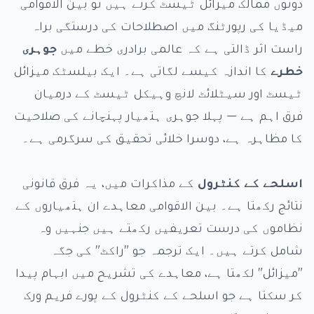
دونوں ممالک میزائل ٹیسٹ کرتے ہیں تو بین الاقوامی
میڈیا کی رپورٹنگ میں اصطلاحات کی درستگی براہ
راست اثر ڈالتی ہے کہ عالمی برادری خطے میں
جوہری
خطرے
کا اندازہ کیسے لگاتی ہے۔ ایک بیلسٹک میزائل
ٹیسٹ اور سیٹلائٹ لانچ وہیکل ٹیسٹ کے درمیان
فرق اہم ہے — پہلا جوہری ہتھیار پہنچانے کی صلاحیت
کا مظاہرہ ہے، دوسرا خلائی تحقیق کی سرگرمی ہے۔
اسلحے کے کنٹرول
کے مذاکرات میں، یہ فرق قانونی
نتائج رکھتا ہے۔ بین الاقوامی معاہدے ان ہتھیاروں کے
نظاموں کی درست تعریفیں رکھتے ہیں جنہیں وہ
شامل کرتے ہیں۔ ایک ترجمہ جو "راکٹ" کی جگہ
"میزائل" لکھتا ہے، معاہدے کی تشریح میں ابہام پیدا
کر سکتا ہے جو اسلحے کے کنٹرول کے پورے فریم ورک