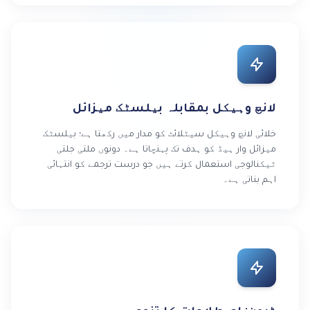
لانچ وہیکل بمقابلہ بیلسٹک میزائل
خلائی لانچ وہیکل سیٹلائٹ کو مدار میں رکھتا ہے؛ بیلسٹک
میزائل وار ہیڈ کو ہدف تک پہنچاتا ہے۔ دونوں ملتی جلتی
ٹیکنالوجی استعمال کرتے ہیں جو درست ترجمے کو انتہائی
اہم بناتی ہے۔