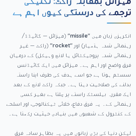
میزائل بمقابلہ راکٹ: تکنیکی
ترجمے کی درستگی کیوں اہم ہے
انگریزی زبان میں
"missile"
(میزائل — گائیڈڈ/
رہنمائی شدہ ہتھیار) اور
"rocket"
(راکٹ — غیر
رہنمائی شدہ پروجیکٹائل یا لانچ وہیکل) کے درمیان
فرق واضح اور اہم ہے۔ میزائل میں ایک گائیڈنس
سسٹم ہوتا ہے جو اسے ہدف کی طرف اپنا راستہ
بدلنے کی صلاحیت دیتا ہے۔ جبکہ راکٹ لانچ کے بعد
ایک مقررہ بیلسٹک راستے پر چلتا ہے بغیر کسی
رہنمائی کے۔ یہ فرق دفاع، خلائی ٹیکنالوجی، اور اسلحے
کے کنٹرول کے شعبوں میں بنیادی حیثیت رکھتا ہے۔
لیکن دنیا کی بڑی زبانوں میں یہ بظاہر سادہ فرق