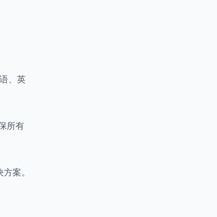
伯语、英
保所有
决方案。