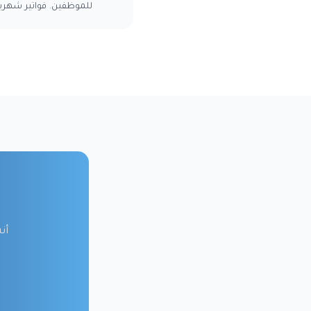
للموظفين. فواتير شهرية
أن