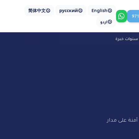
简体中文
русский
English
97
تواصل معنا على واتساب
اردو
منة على مدار