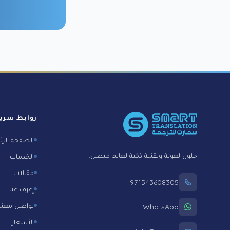
Foote
روابط سري
الصفحة الرئ
حلول لغوية وتقنية ذكية لعالم متصل.
الخدمات
مقالات
971543608305
إعرف عنا
تواصل معنا
WhatsApp
الأسعار