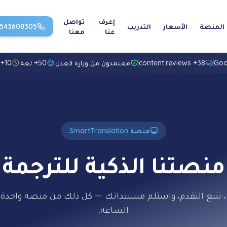
إعرف
تواصل
المنصة
الأسعار
التدريب
1543608305
عنا
معنا
38+ content.reviews
معتمدون من وزارة العدل
50+ لغة
10+ سنوات خبرة
منصة SmartTranslation
منصتنا الذكية للترجمة
تتبع التقدم، واستلم مستنداتك — كل ذلك من منصة واحدة آ
الساعة.