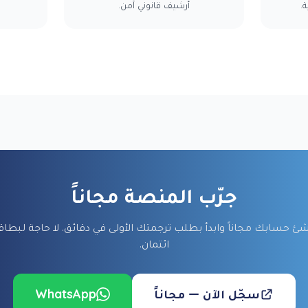
.
أرشيف قانوني آمن.
جرّب المنصة مجاناً
شئ حسابك مجاناً وابدأ بطلب ترجمتك الأولى في دقائق. لا حاجة لبطاق
ائتمان.
سجّل الآن — مجاناً
WhatsApp