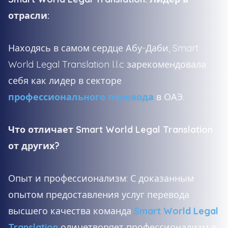
отрасли:
Находясь в самом сердце Абу-Даби, Smart
World Legal Translation l.l.c зарекомендовала
себя как лидер в секторе
профессионального перевода
в ОАЭ.
Что отличает Smart World Legal Translation
от других?
Опыт и профессионализм: С доказанным
опытом предоставления услуг перевода
высшего качества команда
Smart World Legal
Translation
олицетворяет профессионализм в