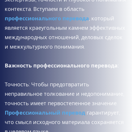
контекста. Вступаем в область
профессионального перевода
, который
является краеугольным камнем эффективных
международных отношений, деловых сделок
и межкультурного понимания.
Важность профессионального перевода:
Точность: Чтобы предотвратить
неправильное толкование и недопонимание,
точность имеет первостепенное значение.
Профессиональный перевод
гарантирует,
что смысл исходного материала сохраняется
в целевом языке.