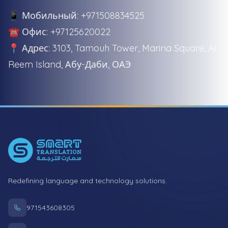
📱 Мобильный: +971508834525
☎️ Офис: +97125620022
📍 Адрес: 3103, Tamouh Tower, Marina Square, Al
Reem Island, Абу-Даби, ОАЭ
Footer
Redefining language and technology solutions.
971543608305