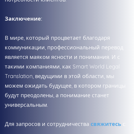
Заключение:
В мире, который процветает благодаря
коммуникации, профессиональный перевод
является маяком ясности и понимания. И с
такими компаниями, как Smart World Legal
Translation, ведущими в этой области, мы
можем ожидать будущее, в котором границы
будут преодолены, а понимание станет
универсальным.
Для запросов и сотрудничества
свяжитесь
с: