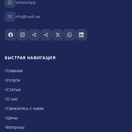
WhatsApp
info@swlt.ae
Follow us on facebook
Follow us on instagram
Follow us on snapchat
Follow us on tiktok
Follow us on twitter
Follow us on whatsapp
Follow us on linkedin
БЫСТРАЯ НАВИГАЦИЯ
Главная
Услуги
Статьи
О нас
Свяжитесь с нами
Цены
Вопросы