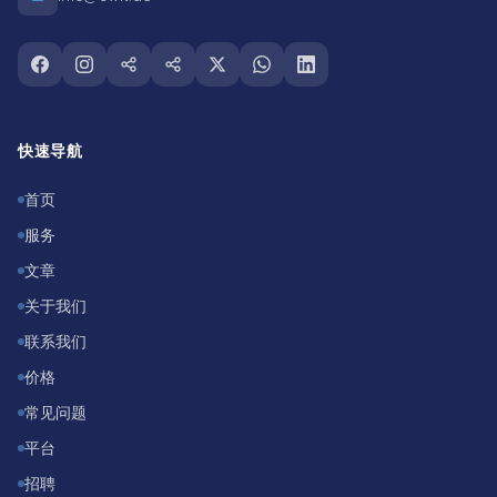
Follow us on facebook
Follow us on instagram
Follow us on snapchat
Follow us on tiktok
Follow us on twitter
Follow us on whatsapp
Follow us on linkedin
快速导航
首页
服务
文章
关于我们
联系我们
价格
常见问题
平台
招聘