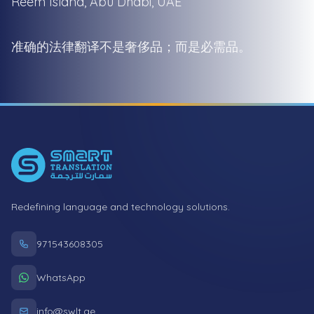
Reem Island, Abu Dhabi, UAE
准确的法律翻译不是奢侈品；而是必需品。
Footer
Redefining language and technology solutions.
971543608305
WhatsApp
info@swlt.ae