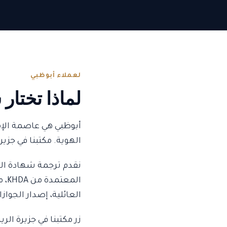
لعملاء أبوظبي
لماذا تختار
أبوظبي هي عاصمة الإمار
الهوية. مكتبنا في جزير
الم
العائلية، إصدار الجواز
زر مكتبنا في جزيرة الريم — مكتب 3103، برج طموح. أو أرسل المستندات