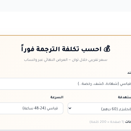
💰 احسب تكلفة الترجمة فوراً
سعر تقريبي خلال ثوان — العرض النهائي عبر واتساب
د
ستهدفة
السرعة
ات
(1 صفحة = 200 كلمة)