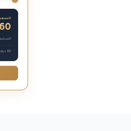
السعر 
60
التسليم: 24-48 سا
60 درهم × 1 صفحة