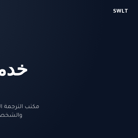
SWLT
خدما
مكتب الترجمة ال
والشخصية بأكثر من 50 لغة. ا