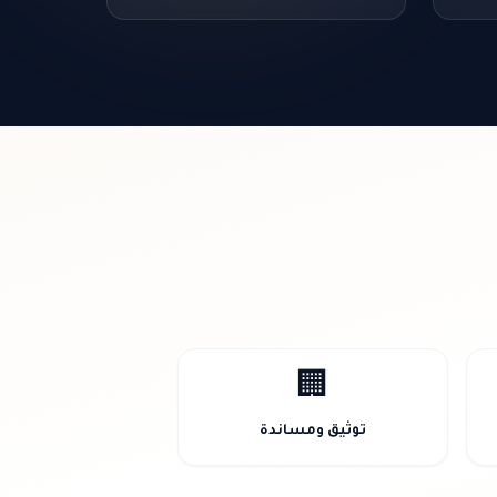
🏢
توثيق ومساندة