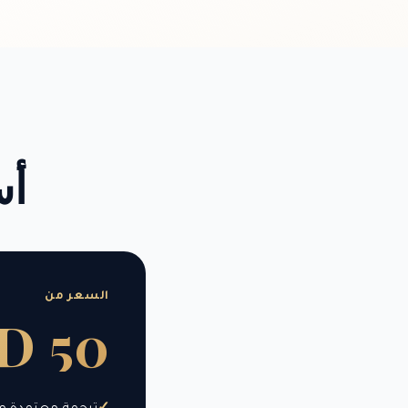
أس
السعر من
D 50