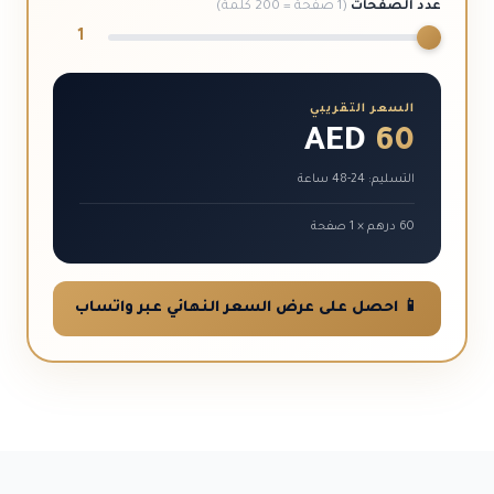
عدد الصفحات
(1 صفحة = 200 كلمة)
1
السعر التقريبي
AED
60
التسليم: 24-48 ساعة
60 درهم × 1 صفحة
📱 احصل على عرض السعر النهائي عبر واتساب