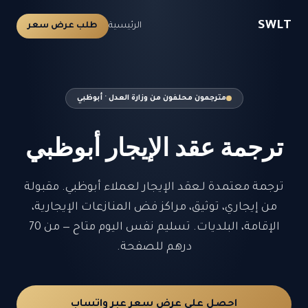
SWLT
الرئيسية
طلب عرض سعر
مترجمون محلفون من وزارة العدل · أبوظبي
ترجمة عقد الإيجار أبوظبي
ترجمة معتمدة لـعقد الإيجار لعملاء أبوظبي. مقبولة
من إيجاري، توثيق، مراكز فض المنازعات الإيجارية،
الإقامة، البلديات. تسليم نفس اليوم متاح — من 70
درهم للصفحة.
احصل على عرض سعر عبر واتساب