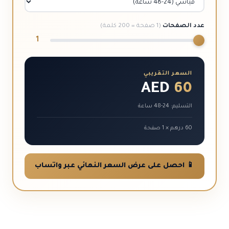
عدد الصفحات
(1 صفحة = 200 كلمة)
1
السعر التقريبي
AED
60
التسليم: 24-48 ساعة
60 درهم × 1 صفحة
📱 احصل على عرض السعر النهائي عبر واتساب