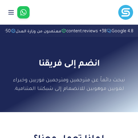
تواصل معنا
4.8/5 Googl
38+ content.reviews
معتمدون من وزارة العدل
50+ لغة
انضم إلى فريقنا
نبحث دائماً عن مترجمين ومترجمين فوريين وخبراء
لغويين موهوبين للانضمام إلى شبكتنا المتنامية.
لماذا تعمل معنا؟