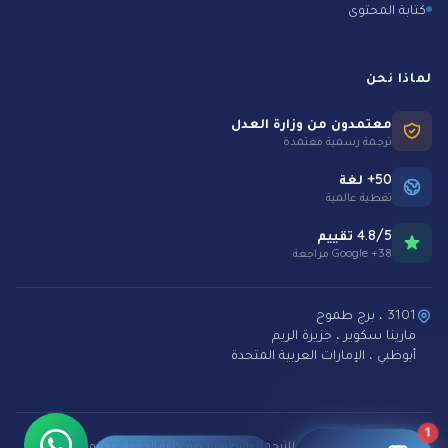
كتابة المحتوى
لماذا نحن
معتمدون من وزارة العدل
ترجمة رسمية معتمدة
50+ لغة
تغطية عالمية
4.8/5 تقييم
38+ Google مراجعة
3101 ، برج طموح
مارينا سكوير ، جزيرة الريم
أبوظبي ، الإمارات العربية المتحدة
1
© 2026 سمارت للترجمة والتطوير ذ.م.م. كافة الحقوق محفوظة.