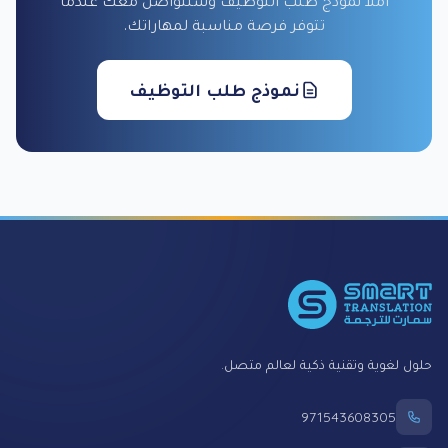
املأ نموذج طلب التوظيف وسنتواصل معك عندما
تتوفر فرصة مناسبة لمهاراتك.
نموذج طلب التوظيف
Foote
حلول لغوية وتقنية ذكية لعالم متصل.
971543608305