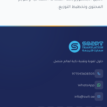
المحتوى وتخطيط التوزيع.
Foote
حلول لغوية وتقنية ذكية لعالم متصل.
971543608305
WhatsApp
info@swlt.ae