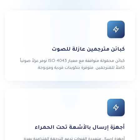
كبائن مترجمين عازلة للصوت
كبائن محمولة متوافقة مع معيار ISO 4043 توفر عزلاً صوتياً
كاملاً للمترجمين. متوفرة بتكوينات فردية ومزدوجة.
أجهزة إرسال بالأشعة تحت الحمراء
أجهزة إرسال متعددة القنوات تدعم الترجمة المتزامنة بعدة