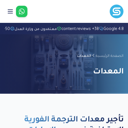
تواصل معنا
4.8/5 Googl
38+ content.reviews
معتمدون من وزارة العدل
50+ لغة
الصفحة الرئيسية
المعدات
المعدات
تأجير معدات الترجمة الفورية