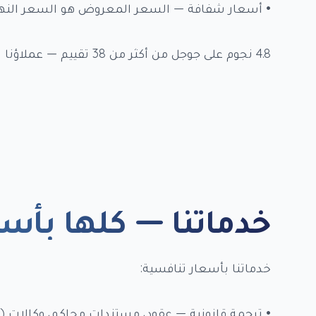
• أسعار شفافة — السعر المعروض هو السعر النها
4.8 نجوم على جوجل من أكثر من 38 تقييم — عملاؤنا يؤكدون أننا نقدم أفضل قيمة في أبوظبي.
خدماتنا — كلها بأس
خدماتنا بأسعار تنافسية:
• ترجمة قانونية — عقود، مستندات محاكم، وكالات (