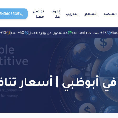
إعرف
تواصل
المنصة
الأسعار
التدريب
1543608305
عنا
معنا
38+ content.reviews
معتمدون من وزارة العدل
50+ لغة
10+ سنوات خبرة
ة
ي أبوظبي | أسعار تنا