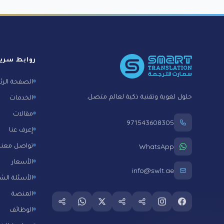
Foote
روابط سري
الصفحة الرئ
حلول لغوية وتقنية ذكية لعالم متصل.
الخدمات
مقالات
971543608305
إعرف عنا
تواصل معنا
WhatsApp
الأسعار
info@swlt.ae
الأسئلة الش
المنصة
Follow us on whatsapp
Follow us on
Follow us on twitter
Follow us on tiktok
Follow us on snapchat
Follow us on instagram
Follow us on facebook
الوظائف