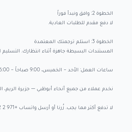
الخطوة 2: وافق ونبدأ فوراً
لا دفع مقدم للطلبات العادية.
الخطوة 3: استلم ترجمتك المعتمدة
المستندات البسيطة جاهزة أثناء انتظارك. التسليم ا
ساعات العمل: الأحد – الخميس، 9:00 صباحاً – 6:00 مساءً
نخدم عملاء من جميع أنحاء أبوظبي — جزيرة الريم، ال
لا تدفع أكثر مما يجب. زُرنا أو أرسل واتساب +971 2 562 0022 لأفضل أسعار الترجمة في أبوظبي.