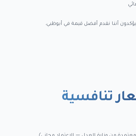
ئي
عار تنافسية
معتمدة من وزارة العدل — الاعتماد مجاني)