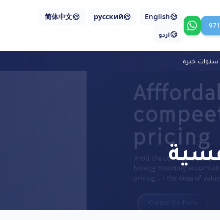
简体中文
русский
English
97
تواصل معنا على واتساب
اردو
فسية