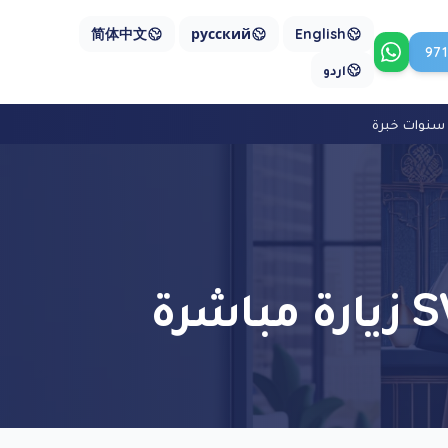
简体中文
русский
English
97
تواصل معنا على واتساب
اردو