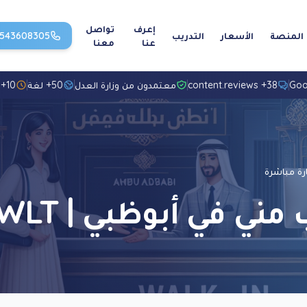
إعرف
تواصل
المنصة
الأسعار
التدريب
1543608305
عنا
معنا
38+ content.reviews
معتمدون من وزارة العدل
50+ لغة
10+ سنوات خبرة
أبوظبي | SWLT زيارة مباشرة