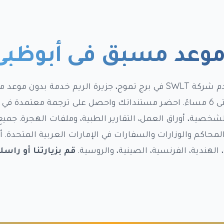
 موعد مسبق في أبوظبي
تبحث عن ترجمة الوثائق بالقرب منك في أبوظبي؟ تقدم شركة SWLT في برج تموح، جزيرة الريم خدمة بدون
نحن مفتوحون من الأحد إلى الخميس، من 9 صباحًا حتى 6 مساءً. احضر مستنداتك واحصل على ترجمة معتم
لشخصية، أوراق العمل، التقارير الطبية، وملفات الهجرة. جميع
محاكم والوزارات والسفارات في الإمارات العربية المتحدة. أ
قم بزيارتنا أو راسلن