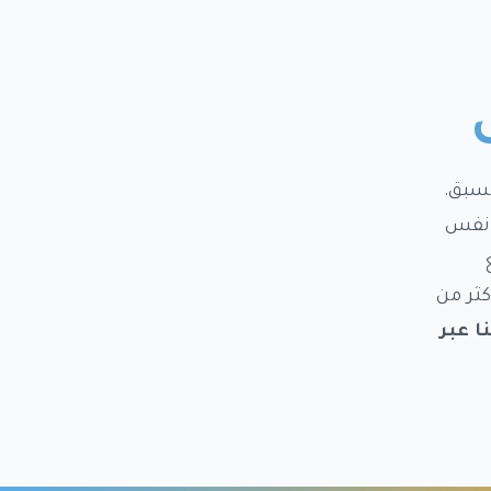
 موعد مسبق.
دة في نفس
كثر من
ا عبر