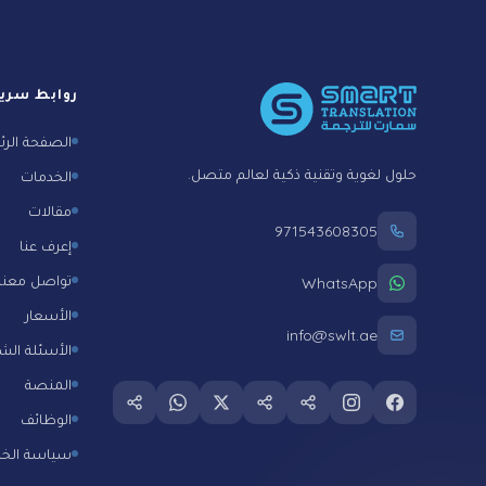
Foote
روابط سري
الصفحة الرئ
حلول لغوية وتقنية ذكية لعالم متصل.
الخدمات
مقالات
971543608305
إعرف عنا
تواصل معنا
WhatsApp
الأسعار
info@swlt.ae
الأسئلة الش
المنصة
Follow us on whatsapp
Follow us on
Follow us on twitter
Follow us on tiktok
Follow us on snapchat
Follow us on instagram
Follow us on facebook
الوظائف
سياسة الخ