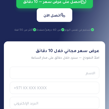
احصل على عرض سعر — 10 دقائق
اتصل الآن
تسليم في نفس اليوم
من 60 درهم/صفحة
أكثر من 50 لغة
عرض سعر مجاني خلال 10 دقائق
املأ النموذج — سنرد خلال دقائق على مدار الساعة