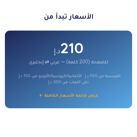
الأسعار تبدأ من
210
د.إ
للصفحة (200 كلمة) — عربي ⇄ إنجليزي
الفرنسية من 100 د.إ · الألمانية/الروسية/الأوردو من 150 د.إ ·
باقي اللغات من 200 د.إ
عرض قائمة الأسعار الكاملة ←