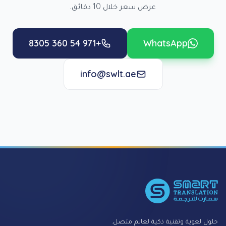
عرض سعر خلال 10 دقائق.
+971 54 360 8305
WhatsApp
info@swlt.ae
Foote
حلول لغوية وتقنية ذكية لعالم متصل.