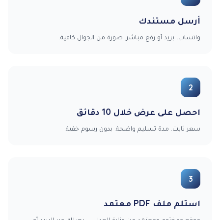
أرسل مستندك
واتساب، بريد أو رفع مباشر. صورة من الجوال كافية.
2
احصل على عرض خلال 10 دقائق
سعر ثابت. مدة تسليم واضحة. بدون رسوم خفية.
3
استلم ملف PDF معتمد
موقع ومختوم ومعتمد من وزارة العدل — يصلك عبر البريد أو